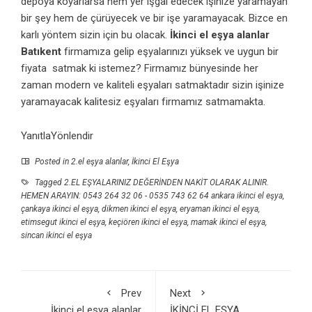
depoya koyarlarsa hem yer işgal edecek işinize yaramayan
bir şey hem de çürüyecek ve bir işe yaramayacak. Bizce en
karlı yöntem sizin için bu olacak.
İkinci el eşya alanlar
Batıkent
firmamıza gelip eşyalarınızı yüksek ve uygun bir
fiyata satmak ki istemez? Firmamız bünyesinde her
zaman modern ve kaliteli eşyaları satmaktadır sizin işinize
yaramayacak kalitesiz eşyaları firmamız satmamakta.
YanıtlaYönlendir
Posted in
2.el eşya alanlar
,
İkinci El Eşya
Tagged
2.EL EŞYALARINIZ DEĞERİNDEN NAKİT OLARAK ALINIR.
HEMEN ARAYIN: 0543 264 32 06 - 0535 743 62 64 ankara ikinci el eşya
,
çankaya ikinci el eşya
,
dikmen ikinci el eşya
,
eryaman ikinci el eşya
,
etimsegut ikinci el eşya
,
keçiören ikinci el eşya
,
mamak ikinci el eşya
,
sincan ikinci el eşya
Prev
Next
İkinci el eşya alanlar
İKİNCİ EL EŞYA