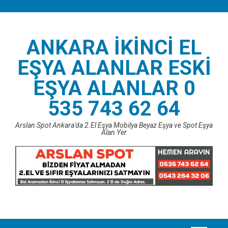
Skip
to
content
ANKARA İKINCI EL
EŞYA ALANLAR ESKI
EŞYA ALANLAR 0
535 743 62 64
Arslan Spot Ankara'da 2.El Eşya Mobilya Beyaz Eşya ve Spot Eşya
Alan Yer