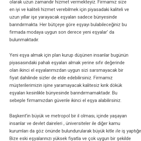
olarak uzun zamandır hizmet vermekteyiz. Firmamız size
en iyi ve kaliteli hizmet verebilmek için piyasadaki kaliteli ve
uzun yıllar işe yarayacak eşyaları sadece bünyesinde
barındırmakta. Her bütçeye göre eşyayı bulabileceğiniz bu
firmada modaya uygun son derece yeni eşyalar’ da
bulunmaktadır.
Yeni eşya almak için plan kurup düşünen insanlar bugünün
piyasasındaki pahalı eşyaları almak yerine sıfır değerinde
olan ikinci el eşyalarımızdan uygun sizi sarsmayacak bir
fiyat dahilinde sizler de elde edebilirsiniz. Firmamız
müşterilerimizin işine yaramayacak kalitesiz kırık dökük
eşyaları kesinlikle bünyesinde barındırmamaktadır. Bu
sebeple firmamızdan güvenle ikinci el eşya alabilirsiniz.
Başkent’in büyük ve metropol bir il olması, içinde yaşayan
insanlar ve devlet daireleri , üniversiteler ile diğer kamu
kurumları
da
göz
önünde
bulundurularak
büyük
kitle
ile
iş
yaptığı
Bize eski eşyalarınızı yüksek fiyatla ve çok uygun bir şekilde