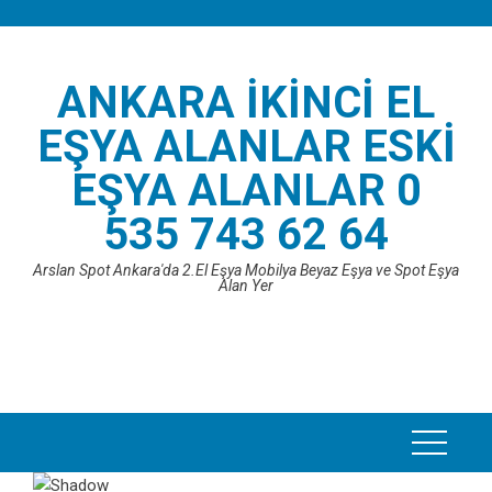
Skip
to
content
ANKARA İKINCI EL
EŞYA ALANLAR ESKI
EŞYA ALANLAR 0
535 743 62 64
Arslan Spot Ankara'da 2.El Eşya Mobilya Beyaz Eşya ve Spot Eşya
Alan Yer