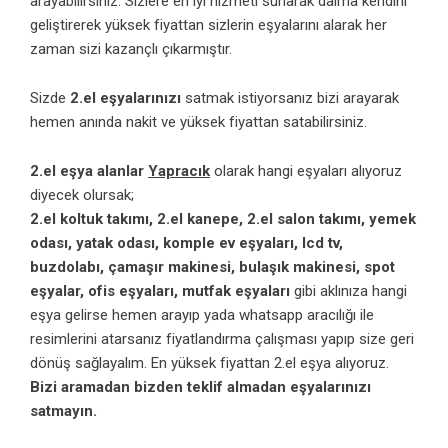
arayabilirsiniz. Sizlere en iyi hizmeti sunarak daima kendini
geliştirerek yüksek fiyattan sizlerin eşyalarını alarak her
zaman sizi kazançlı çıkarmıştır.
Sizde
2.el eşyalarınızı
satmak istiyorsanız bizi arayarak
hemen anında nakit ve yüksek fiyattan satabilirsiniz.
2.el eşya alanlar
Yapracık
olarak hangi eşyaları alıyoruz
diyecek olursak;
2.el koltuk takımı, 2.el kanepe, 2.el salon takımı, yemek
odası, yatak odası, komple ev eşyaları, lcd tv,
buzdolabı, çamaşır makinesi, bulaşık makinesi, spot
eşyalar, ofis eşyaları, mutfak eşyaları
gibi aklınıza hangi
eşya gelirse hemen arayıp yada whatsapp aracılığı ile
resimlerini atarsanız fiyatlandırma çalışması yapıp size geri
dönüş sağlayalım. En yüksek fiyattan 2.el eşya alıyoruz.
Bizi aramadan bizden teklif almadan eşyalarınızı
satmayın.