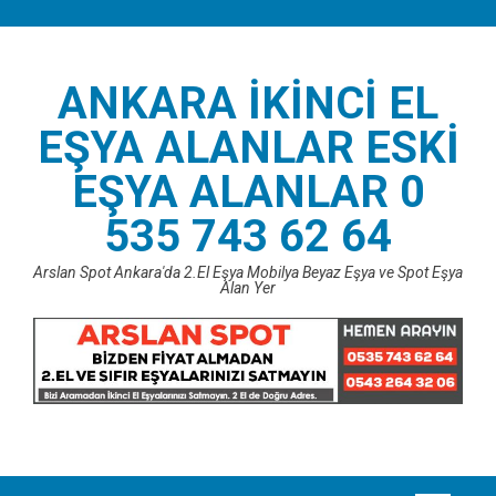
Skip
to
content
ANKARA İKINCI EL
EŞYA ALANLAR ESKI
EŞYA ALANLAR 0
535 743 62 64
Arslan Spot Ankara'da 2.El Eşya Mobilya Beyaz Eşya ve Spot Eşya
Alan Yer