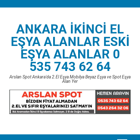
Skip
to
content
ANKARA İKINCI EL
EŞYA ALANLAR ESKI
EŞYA ALANLAR 0
535 743 62 64
Arslan Spot Ankara'da 2.El Eşya Mobilya Beyaz Eşya ve Spot Eşya
Alan Yer