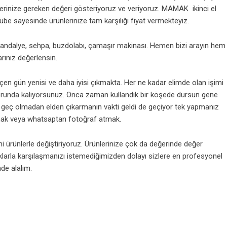
erinize gereken değeri gösteriyoruz ve veriyoruz. MAMAK ikinci el
übe sayesinde ürünlerinize tam karşılığı fiyat vermekteyiz.
ndalye, sehpa, buzdolabı, çamaşır makinası. Hemen bizi arayın hem
ınız değerlensin.
eçen gün yenisi ve daha iyisi çıkmakta. Her ne kadar elimde olan işimi
runda kalıyorsunuz. Onca zaman kullandık bir köşede dursun gene
 da geç olmadan elden çıkarmanın vakti geldi de geçiyor tek yapmanız
ak veya whatsaptan fotoğraf atmak.
i ürünlerle değiştiriyoruz. Ürünlerinize çok da değerinde değer
klarla karşılaşmanızı istemediğimizden dolayı sizlere en profesyonel
nde alalım.