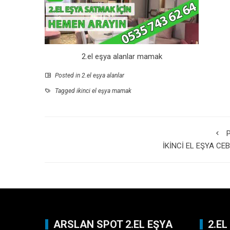
2.el eşya alanlar mamak
Posted in
2.el eşya alanlar
Tagged
ikinci el eşya mamak
P
İKİNCİ EL EŞYA CEB
ARSLAN SPOT 2.EL EŞYA
2.E