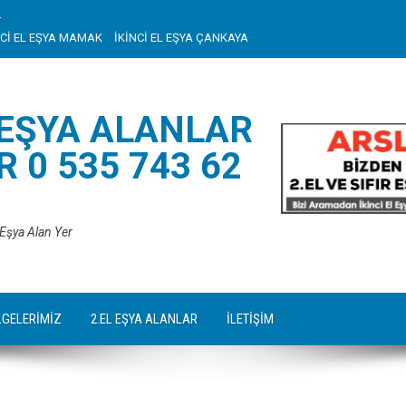
r
NCİ EL EŞYA MAMAK
İKİNCİ EL EŞYA ÇANKAYA
 EŞYA ALANLAR
 0 535 743 62
 Eşya Alan Yer
LGELERİMİZ
2.EL EŞYA ALANLAR
İLETİŞİM