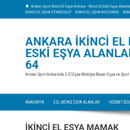
Skip
Arslan Spot İkinci El Eşya Ankara - İkinci El Eski Eşya Alanla
to
İKİNCİ EL EŞYA ETİMESGUT
İKİNCİ EL EŞYA KEÇİÖREN
İKİ
content
ANKARA İKINCI EL
ESKI EŞYA ALANLAR
64
Arslan Spot Ankara'da 2.El Eşya Mobilya Beyaz Eşya ve Spot
ANASAYFA
2.EL BEYAZ EŞYA ALANLAR
HİZMET BÖ
İKİNCİ EL EŞYA MAMAK