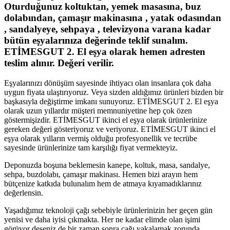
Oturduğunuz koltuktan, yemek masasına, buz
dolabından, çamaşır makinasına , yatak odasından
, sandalyeye, sehpaya , televizyona varana kadar
bütün eşyalarınıza değerinde teklif sunalım.
ETİMESGUT 2. El eşya olarak hemen adresten
teslim alınır. Değeri verilir.
Eşyalarınızı dönüşüm sayesinde ihtiyacı olan insanlara çok daha
uygun fiyata ulaştırıyoruz. Veya sizden aldığımız ürünleri bizden bir
başkasıyla değiştirme imkanı sunuyoruz. ETİMESGUT 2. El eşya
olarak uzun yıllardır müşteri memnuniyetine hep çok özen
göstermişizdir. ETİMESGUT ikinci el eşya olarak ürünlerinize
gereken değeri gösteriyoruz ve veriyoruz. ETİMESGUT ikinci el
eşya olarak yılların vermiş olduğu profesyonellik ve tecrübe
sayesinde ürünlerinize tam karşılığı fiyat vermekteyiz.
Deponuzda boşuna beklemesin kanepe, koltuk, masa, sandalye,
sehpa, buzdolabı, çamaşır makinası. Hemen bizi arayın hem
bütçenize katkıda bulunalım hem de atmaya kıyamadıklarınız
değerlensin.
Yaşadığımız teknoloji çağı sebebiyle ürünlerinizin her geçen gün
yenisi ve daha iyisi çıkmakta. Her ne kadar elimde olan işimi
görüyor deseniz de bir zaman sonra çağı yakalamak zorunda