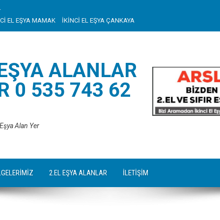
r
NCİ EL EŞYA MAMAK
İKİNCİ EL EŞYA ÇANKAYA
 EŞYA ALANLAR
 0 535 743 62
 Eşya Alan Yer
LGELERİMİZ
2.EL EŞYA ALANLAR
İLETİŞİM