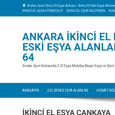
Skip
Arslan Spot İkinci El Eşya Ankara - İkinci El Eski Eşya Alanla
to
İKİNCİ EL EŞYA ETİMESGUT
İKİNCİ EL EŞYA KEÇİÖREN
İKİ
content
ANKARA İKINCI EL
ESKI EŞYA ALANLAR
64
Arslan Spot Ankara'da 2.El Eşya Mobilya Beyaz Eşya ve Spot
ANASAYFA
2.EL BEYAZ EŞYA ALANLAR
HİZMET BÖ
İKİNCİ EL EŞYA ÇANKAYA