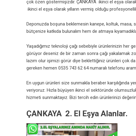
çok özen göstermişizdir. ÇANKAYA ikinci el eşya olara
ikinci el eşya olarak yılların vermiş olduğu profesyonell
Deponuzda boşuna beklemesin kanepe, koltuk, masa, sa
bütçenize katkıda bulunalım hem de atmaya kıyamadıklar
Yaşadığımız teknoloji çağı sebebiyle ürünlerinizin her g
görüyor deseniz de bir zaman sonra çağı yakalamak zo
lazım olur işimizi görür diye beklettiğiniz ürünleri çok
gereken hemen 0535 743 62 64 numaralı telefonu aram
En uygun ürünleri size sunmakla beraber karşılığında yen
veriyoruz. Hızla büyüyen ikinci el sektöründe olumsuzlu
hizmeti sunmaktayız. Bizi tercih edin ürünlerinizi değeri
ÇANKAYA 2. El Eşya Alanlar.