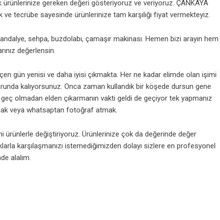
k ürünlerinize gereken değeri gösteriyoruz ve veriyoruz. ÇANKAYA
ik ve tecrübe sayesinde ürünlerinize tam karşılığı fiyat vermekteyiz.
ndalye, sehpa, buzdolabı, çamaşır makinası. Hemen bizi arayın hem
ınız değerlensin.
eçen gün yenisi ve daha iyisi çıkmakta. Her ne kadar elimde olan işimi
runda kalıyorsunuz. Onca zaman kullandık bir köşede dursun gene
 da geç olmadan elden çıkarmanın vakti geldi de geçiyor tek yapmanız
ak veya whatsaptan fotoğraf atmak.
i ürünlerle değiştiriyoruz. Ürünlerinize çok da değerinde değer
klarla karşılaşmanızı istemediğimizden dolayı sizlere en profesyonel
nde alalım.