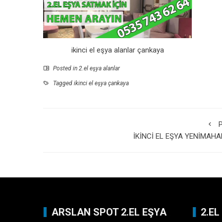
ikinci el eşya alanlar çankaya
Posted in
2.el eşya alanlar
Tagged
ikinci el eşya çankaya
P
İKİNCİ EL EŞYA YENİMAHA
ARSLAN SPOT 2.EL EŞYA
2.E