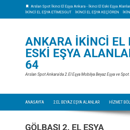
Skip
Arslan Spot İkinci El Eşya Ankara - İkinci El Eski Eşya Alanla
to
İKİNCİ EL EŞYA ETİMESGUT
İKİNCİ EL EŞYA KEÇİÖREN
İKİ
content
ANKARA İKINCI EL
ESKI EŞYA ALANLAR
64
Arslan Spot Ankara'da 2.El Eşya Mobilya Beyaz Eşya ve Spot
ANASAYFA
2.EL BEYAZ EŞYA ALANLAR
HİZMET BÖ
GÖLBAŞI 2. EL EŞYA