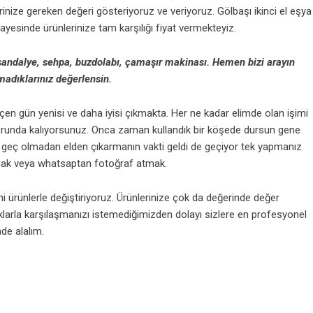
rinize gereken değeri gösteriyoruz ve veriyoruz. Gölbaşı ikinci el eşya
ayesinde ürünlerinize tam karşılığı fiyat vermekteyiz.
ndalye, sehpa, buzdolabı, çamaşır makinası. Hemen bizi arayın
adıklarınız değerlensin.
eçen gün yenisi ve daha iyisi çıkmakta. Her ne kadar elimde olan işimi
runda kalıyorsunuz. Onca zaman kullandık bir köşede dursun gene
 da geç olmadan elden çıkarmanın vakti geldi de geçiyor tek yapmanız
ak veya whatsaptan fotoğraf atmak.
i ürünlerle değiştiriyoruz. Ürünlerinize çok da değerinde değer
klarla karşılaşmanızı istemediğimizden dolayı sizlere en profesyonel
nde alalım.