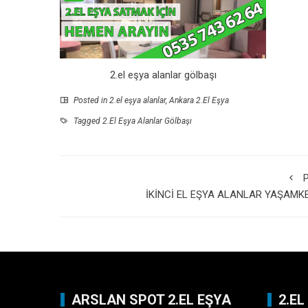
2.el eşya alanlar gölbaşı
Posted in
2.el eşya alanlar
,
Ankara 2.El Eşya
Tagged
2.El Eşya Alanlar Gölbaşı
P
İKİNCİ EL EŞYA ALANLAR YAŞAMK
ARSLAN SPOT 2.EL EŞYA
2.E