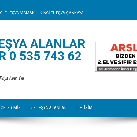
r
NCİ EL EŞYA MAMAK
İKİNCİ EL EŞYA ÇANKAYA
 EŞYA ALANLAR
 0 535 743 62
 Eşya Alan Yer
LGELERİMİZ
2.EL EŞYA ALANLAR
İLETİŞİM