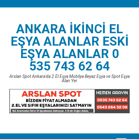
Skip
to
content
ANKARA İKINCI EL
EŞYA ALANLAR ESKI
EŞYA ALANLAR 0
535 743 62 64
Arslan Spot Ankara'da 2.El Eşya Mobilya Beyaz Eşya ve Spot Eşya
Alan Yer