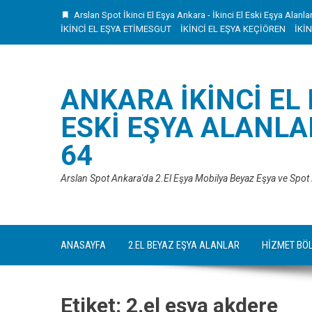
Skip
Arslan Spot İkinci El Eşya Ankara - İkinci El Eski Eşya Alanla
to
İKİNCİ EL EŞYA ETİMESGUT
İKİNCİ EL EŞYA KEÇİÖREN
İKİ
content
ANKARA İKINCI EL
ESKI EŞYA ALANLAR
64
Arslan Spot Ankara'da 2.El Eşya Mobilya Beyaz Eşya ve Spot
ANASAYFA
2.EL BEYAZ EŞYA ALANLAR
HİZMET BÖ
Etiket:
2.el eşya akdere