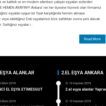
 kaliteli ve en modern sıkıntısız çalışan eşyaları sizlerden
HEMEN ARAYIN!!! Ankara’ nın her ilçesine hizmeti olan firmamız
iniz eşyaları uygun bir fiyat karşılığında hemen almaya
veya sıkıldığınız Eski eşyalarınızı bize sattıktan sonra yeni alacak
 Sattığınız eşyalar i...
Read More
L EŞYA ALANLAR
2.EL EŞYA ANKARA
5 Ekim 2019
13 Haziran 2019
İNCİ EL EŞYA ETİMESGUT
2.el eşya alanlar Yapra
5 Ekim 2019
13 Haziran 2019