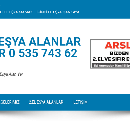
r
NCİ EL EŞYA MAMAK
İKİNCİ EL EŞYA ÇANKAYA
 EŞYA ALANLAR
 0 535 743 62
 Eşya Alan Yer
LGELERİMİZ
2.EL EŞYA ALANLAR
İLETİŞİM