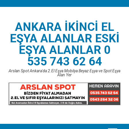
Skip
to
content
ANKARA İKINCI EL
EŞYA ALANLAR ESKI
EŞYA ALANLAR 0
535 743 62 64
Arslan Spot Ankara'da 2.El Eşya Mobilya Beyaz Eşya ve Spot Eşya
Alan Yer