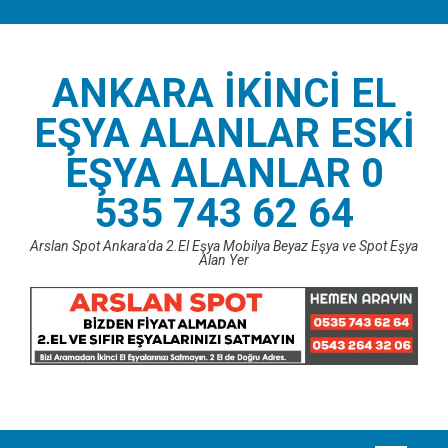
Skip
to
content
ANKARA İKINCI EL
EŞYA ALANLAR ESKI
EŞYA ALANLAR 0
535 743 62 64
Arslan Spot Ankara'da 2.El Eşya Mobilya Beyaz Eşya ve Spot Eşya
Alan Yer