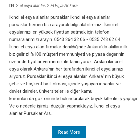
2.el eşya alanlar
,
2.El Eşya Ankara
İkinci el eşya alanlar pursaklar İkinci el eşya alanlar
pursaklar hemen bizi arayarak bilgi alabilirsiniz. İkinci el
eşyalarınızı en yüksek fiyattan satmak için telefon
numaralarımızı arayın. 0543 264 32 06 - 0535 743 62 64
İkinci el eşya alan firmalar denildiğinde Ankara'da akıllara ilk
biz geliriz! %100 müşteri memnuniyeti ve piyasa değerinin
üzerinde fiyatlar vermemiz ile tanınıyoruz. Arslan ikinci el
eşya olarak Ankara'nın her tarafından ikinci el eşyalarınızı
alıyoruz. Pursaklar ikinci el eşya alanlar. Ankara’ nın büyük
şehir ve başkent bir il olması, içinde yaşayan insanlar ve
devlet daireler, üniversiteler ile diğer kamu
kurumları da göz önünde bulundurularak büyük kitle ile iş yaptığım
Ve o nedenle işimizi düzgün yapmaktayız. İkinci el eşya
alanlar Pursaklar Ars...
Read More