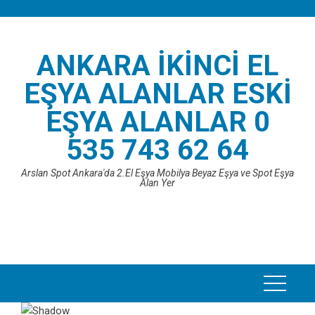
Skip
to
content
ANKARA İKINCI EL
EŞYA ALANLAR ESKI
EŞYA ALANLAR 0
535 743 62 64
Arslan Spot Ankara'da 2.El Eşya Mobilya Beyaz Eşya ve Spot Eşya
Alan Yer