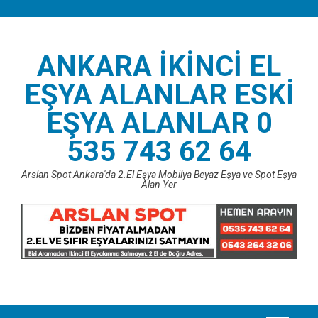
Skip
to
content
ANKARA İKINCI EL
EŞYA ALANLAR ESKI
EŞYA ALANLAR 0
535 743 62 64
Arslan Spot Ankara'da 2.El Eşya Mobilya Beyaz Eşya ve Spot Eşya
Alan Yer