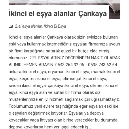
İkinci el eşya alanlar Çankaya
2.el eşya alanlar
,
İkinci El Eşya
İkinci el eşya alanlar Çankaya olarak sizin evinizde bulunan
eski veya kullanmak istemediğiniz eşyaları firmamıza uygun
bir fiyat karşılığında satarak güzel bir bütçe elde etmiş
olursunuz. 2.EL EŞYALARINIZ DEĞERİNDEN NAKİT OLARAK
ALINIR. HEMEN ARAYIN: 0543 264 32 06 - 0535 743 62 64
ankara ikinci el eşya, eryaman ikinci el eşya, mamak ikinci el
eşya, keçiören ikinci el eşya, etimsegut ikinci el eşya,
sincan ikinci el eşya, çankaya ikinci el eşya, dikmen ikinci el
eşya ikinci eşya alan ve satan bir firma olarak siz
müşterilerimize en iyi hizmeti sağlamak için uğraşmaktayız.
Toplumumuz yeni evlere taşındığında eğer eşyaları eski ise
o eşyaları değiştirmek istiyorlar. Eşyaları ya depoya
koyacaklar yada ihtiyacı olan birine verecekler bu durumda
depoya koyarlarsa hem yer işgal edecek iş...