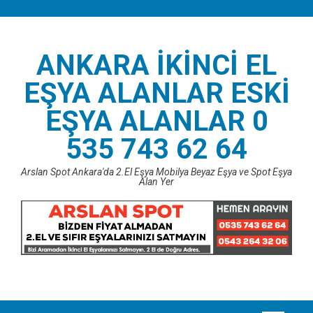
Skip
to
content
ANKARA İKINCI EL
EŞYA ALANLAR ESKI
EŞYA ALANLAR 0
535 743 62 64
Arslan Spot Ankara'da 2.El Eşya Mobilya Beyaz Eşya ve Spot Eşya
Alan Yer