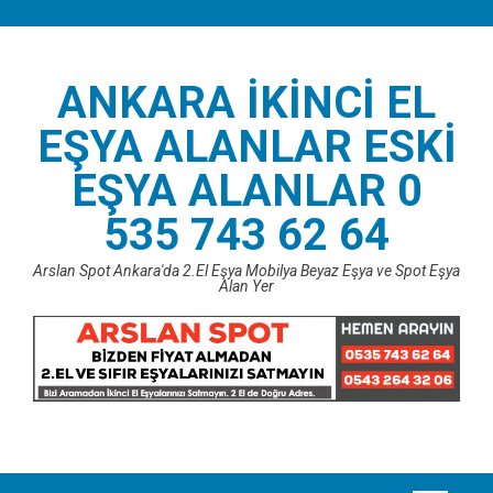
Skip
to
content
ANKARA İKINCI EL
EŞYA ALANLAR ESKI
EŞYA ALANLAR 0
535 743 62 64
Arslan Spot Ankara'da 2.El Eşya Mobilya Beyaz Eşya ve Spot Eşya
Alan Yer