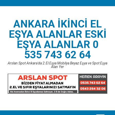
Skip
to
content
ANKARA İKINCI EL
EŞYA ALANLAR ESKI
EŞYA ALANLAR 0
535 743 62 64
Arslan Spot Ankara'da 2.El Eşya Mobilya Beyaz Eşya ve Spot Eşya
Alan Yer