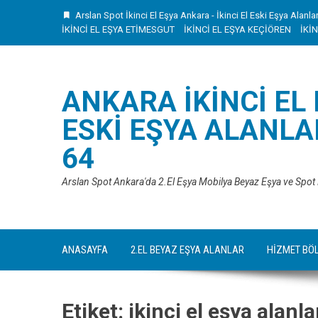
Skip
Arslan Spot İkinci El Eşya Ankara - İkinci El Eski Eşya Alanla
to
İKİNCİ EL EŞYA ETİMESGUT
İKİNCİ EL EŞYA KEÇİÖREN
İKİ
content
ANKARA İKINCI EL
ESKI EŞYA ALANLAR
64
Arslan Spot Ankara'da 2.El Eşya Mobilya Beyaz Eşya ve Spot
ANASAYFA
2.EL BEYAZ EŞYA ALANLAR
HİZMET BÖ
Etiket:
ikinci el eşya alanla