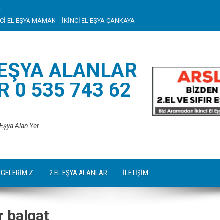
r
NCİ EL EŞYA MAMAK
İKİNCİ EL EŞYA ÇANKAYA
 EŞYA ALANLAR
 0 535 743 62
 Eşya Alan Yer
LGELERİMİZ
2.EL EŞYA ALANLAR
İLETİŞİM
r balgat