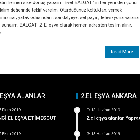
 atın hemen size dönüş yapalım. Evet BALGAT ’ ın her yerinden gönül
 alalım değerinde teklif verelim. Oturduğunuz koltuktan, yemek
nasına , yatak odasından , sandalyeye, sehpaya , televizyona varana
f sunalım. BALGAT 2. El eşya olarak hemen adresten teslim alınır.
...
Read More
L EŞYA ALANLAR
2.EL EŞYA ANKARA
5 Ekim 2019
13 Haziran 2019
İNCİ EL EŞYA ETİMESGUT
2.el eşya alanlar Yapra
5 Ekim 2019
13 Haziran 2019