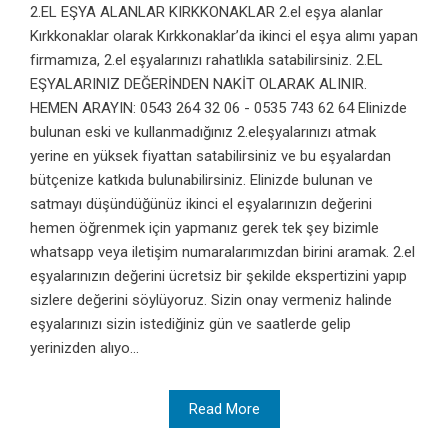
2.EL EŞYA ALANLAR KIRKKONAKLAR 2.el eşya alanlar
Kırkkonaklar olarak Kırkkonaklar’da ikinci el eşya alımı yapan
firmamıza, 2.el eşyalarınızı rahatlıkla satabilirsiniz. 2.EL
EŞYALARINIZ DEĞERİNDEN NAKİT OLARAK ALINIR.
HEMEN ARAYIN: 0543 264 32 06 - 0535 743 62 64 Elinizde
bulunan eski ve kullanmadığınız 2.eleşyalarınızı atmak
yerine en yüksek fiyattan satabilirsiniz ve bu eşyalardan
bütçenize katkıda bulunabilirsiniz. Elinizde bulunan ve
satmayı düşündüğünüz ikinci el eşyalarınızın değerini
hemen öğrenmek için yapmanız gerek tek şey bizimle
whatsapp veya iletişim numaralarımızdan birini aramak. 2.el
eşyalarınızın değerini ücretsiz bir şekilde ekspertizini yapıp
sizlere değerini söylüyoruz. Sizin onay vermeniz halinde
eşyalarınızı sizin istediğiniz gün ve saatlerde gelip
yerinizden alıyo...
Read More