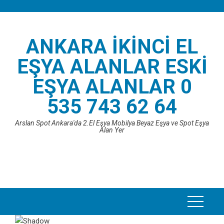
Skip
to
content
ANKARA İKINCI EL
EŞYA ALANLAR ESKI
EŞYA ALANLAR 0
535 743 62 64
Arslan Spot Ankara'da 2.El Eşya Mobilya Beyaz Eşya ve Spot Eşya
Alan Yer