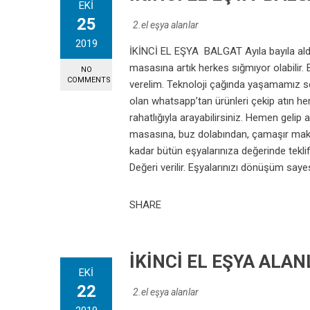
EKI
25
2.el eşya alanlar
2019
İKİNCİ EL EŞYA BALGAT Ayıla bayıla aldığ
masasına artık herkes sığmıyor olabilir. 
NO
COMMENTS
verelim. Teknoloji çağında yaşamamız se
olan whatsapp’tan ürünleri çekip atın h
rahatlığıyla arayabilirsiniz. Hemen gelip
masasına, buz dolabından, çamaşır maki
kadar bütün eşyalarınıza değerinde tekli
Değeri verilir. Eşyalarınızı dönüşüm sayes
SHARE
İKİNCİ EL EŞYA ALA
EKI
22
2.el eşya alanlar