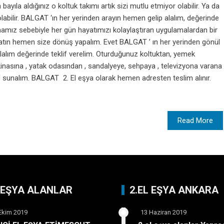
la aldığınız o koltuk takımı artık sizi mutlu etmiyor olabilir. Ya da
abilir. BALGAT ‘ın her yerinden arayın hemen gelip alalım, değerinde
mamız sebebiyle her gün hayatımızı kolaylaştıran uygulamalardan bir
 atın hemen size dönüş yapalım. Evet BALGAT ’ ın her yerinden gönül
 alalım değerinde teklif verelim. Oturduğunuz koltuktan, yemek
nasına , yatak odasından , sandalyeye, sehpaya , televizyona varana
f sunalım. BALGAT 2. El eşya olarak hemen adresten teslim alınır.
Read More
L EŞYA ALANLAR
2.EL EŞYA ANKARA
Ekim 2019
13 Haziran 2019