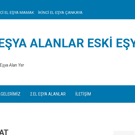
NCİ EL EŞYA MAMAK
İKİNCİ EL EŞYA ÇANKAYA
 EŞYA ALANLAR ESKI EŞ
 Eşya Alan Yer
LGELERİMİZ
2.EL EŞYA ALANLAR
İLETİŞİM
GAT