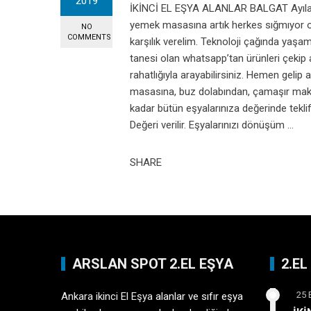
2019
İKİNCİ EL EŞYA ALANLAR BALGAT Ayıla bayı
yemek masasına artık herkes sığmıyor ol
NO
COMMENTS
karşılık verelim. Teknoloji çağında yaşa
tanesi olan whatsapp’tan ürünleri çekip
rahatlığıyla arayabilirsiniz. Hemen gelip
masasına, buz dolabından, çamaşır maki
kadar bütün eşyalarınıza değerinde tekli
Değeri verilir. Eşyalarınızı dönüşüm ...
SHARE
ARSLAN SPOT 2.EL EŞYA
2.E
25 
Ankara ikinci El Eşya
alanlar ve sıfır eşya