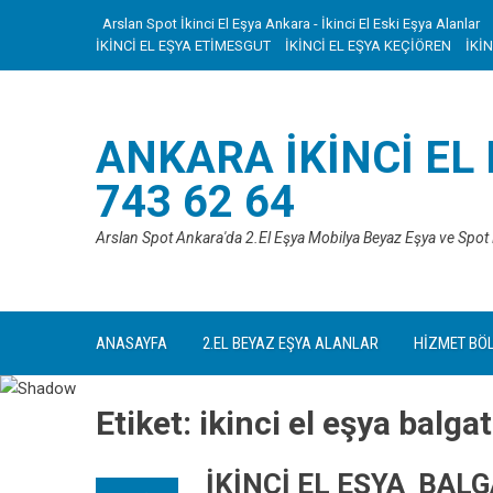
Skip
Arslan Spot İkinci El Eşya Ankara - İkinci El Eski Eşya Alanlar
to
İKİNCİ EL EŞYA ETİMESGUT
İKİNCİ EL EŞYA KEÇİÖREN
İKİ
content
ANKARA İKINCI EL
743 62 64
Arslan Spot Ankara'da 2.El Eşya Mobilya Beyaz Eşya ve Spot
ANASAYFA
2.EL BEYAZ EŞYA ALANLAR
HİZMET BÖ
Etiket:
ikinci el eşya balgat
İKİNCİ EL EŞYA BAL