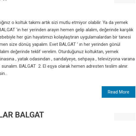
ınız o koltuk takımı artık sizi mutlu etmiyor olabilir. Ya da yemek
BALGAT ‘ın her yerinden arayın hemen gelip alalım, değerinde karşılık
bebiyle her gün hayatımızı kolaylaştıran uygulamalardan bir tanesi
emen size dönüş yapalım. Evet BALGAT ’ ın her yerinden gönül
 alalım değerinde teklif verelim. Oturduğunuz koltuktan, yemek
nasına , yatak odasından , sandalyeye, sehpaya , televizyona varana
f sunalım. BALGAT 2. El eşya olarak hemen adresten teslim alınır.
in...
Read More
NLAR BALGAT