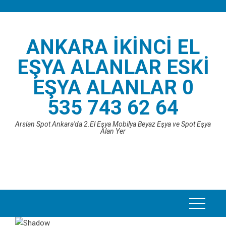
Skip
to
content
ANKARA İKINCI EL
EŞYA ALANLAR ESKI
EŞYA ALANLAR 0
535 743 62 64
Arslan Spot Ankara'da 2.El Eşya Mobilya Beyaz Eşya ve Spot Eşya
Alan Yer