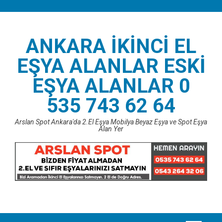
Skip
to
content
ANKARA İKINCI EL
EŞYA ALANLAR ESKI
EŞYA ALANLAR 0
535 743 62 64
Arslan Spot Ankara'da 2.El Eşya Mobilya Beyaz Eşya ve Spot Eşya
Alan Yer