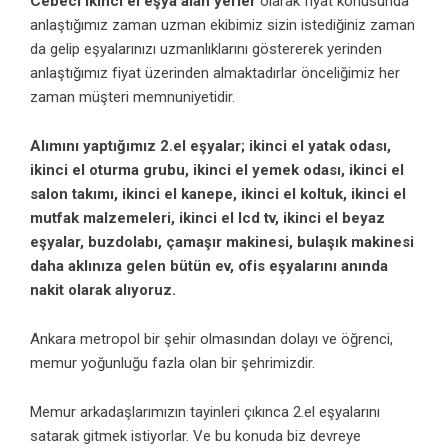
Cebeci ikinci el eşya alan yerler
olarak fiyat konusunda
anlaştığımız zaman uzman ekibimiz sizin istediğiniz zaman
da gelip eşyalarınızı uzmanlıklarını göstererek yerinden
anlaştığımız fiyat üzerinden almaktadırlar önceliğimiz her
zaman müşteri memnuniyetidir.
Alımını yaptığımız 2.el eşyalar; ikinci el yatak odası,
ikinci el oturma grubu, ikinci el yemek odası, ikinci el
salon takımı, ikinci el kanepe, ikinci el koltuk, ikinci el
mutfak malzemeleri, ikinci el lcd tv, ikinci el beyaz
eşyalar, buzdolabı, çamaşır makinesi, bulaşık makinesi
daha aklınıza gelen bütün ev, ofis eşyalarını anında
nakit olarak alıyoruz.
Ankara metropol bir şehir olmasından dolayı ve öğrenci,
memur yoğunluğu fazla olan bir şehrimizdir.
Memur arkadaşlarımızın tayinleri çıkınca 2.el eşyalarını
satarak gitmek istiyorlar. Ve bu konuda biz devreye