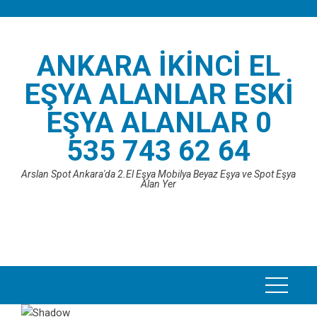
Skip
to
content
ANKARA İKINCI EL
EŞYA ALANLAR ESKI
EŞYA ALANLAR 0
535 743 62 64
Arslan Spot Ankara'da 2.El Eşya Mobilya Beyaz Eşya ve Spot Eşya
Alan Yer