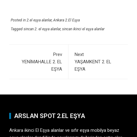
Posted in
2.el eşya alanlar
,
Ankara 2.El Eşya
Tagged
sincan 2. el eşya alanlar
,
sincan ikinci el eşya alanlar
Prev
Next
YENİMAHALLE 2. EL
YAŞAMKENT 2. EL
EŞYA
EŞYA
ARSLAN SPOT 2.EL EŞYA
Ankara ikinci El Eşya
alanlar ve sıfır eşya mobilya beyaz