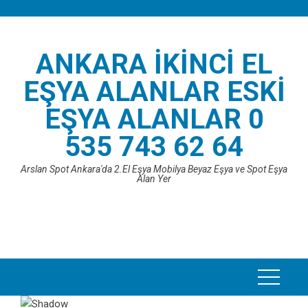
Skip
to
content
ANKARA İKINCI EL
EŞYA ALANLAR ESKI
EŞYA ALANLAR 0
535 743 62 64
Arslan Spot Ankara'da 2.El Eşya Mobilya Beyaz Eşya ve Spot Eşya
Alan Yer