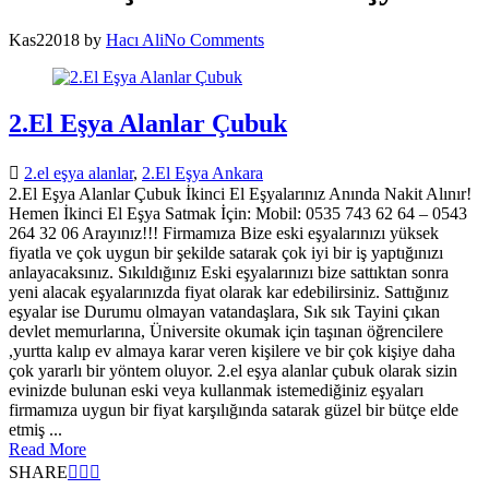
Kas
2
2018
by
Hacı Ali
No Comments
2.El Eşya Alanlar Çubuk
2.el eşya alanlar
,
2.El Eşya Ankara
2.El Eşya Alanlar Çubuk İkinci El Eşyalarınız Anında Nakit Alınır!
Hemen İkinci El Eşya Satmak İçin: Mobil: 0535 743 62 64 – 0543
264 32 06 Arayınız!!! Firmamıza Bize eski eşyalarınızı yüksek
fiyatla ve çok uygun bir şekilde satarak çok iyi bir iş yaptığınızı
anlayacaksınız. Sıkıldığınız Eski eşyalarınızı bize sattıktan sonra
yeni alacak eşyalarınızda fiyat olarak kar edebilirsiniz. Sattığınız
eşyalar ise Durumu olmayan vatandaşlara, Sık sık Tayini çıkan
devlet memurlarına, Üniversite okumak için taşınan öğrencilere
,yurtta kalıp ev almaya karar veren kişilere ve bir çok kişiye daha
çok yararlı bir yöntem oluyor. 2.el eşya alanlar çubuk olarak sizin
evinizde bulunan eski veya kullanmak istemediğiniz eşyaları
firmamıza uygun bir fiyat karşılığında satarak güzel bir bütçe elde
etmiş ...
Read More
SHARE