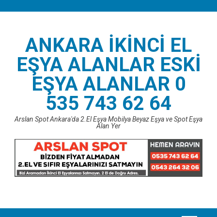
Skip
to
content
ANKARA İKINCI EL
EŞYA ALANLAR ESKI
EŞYA ALANLAR 0
535 743 62 64
Arslan Spot Ankara'da 2.El Eşya Mobilya Beyaz Eşya ve Spot Eşya
Alan Yer