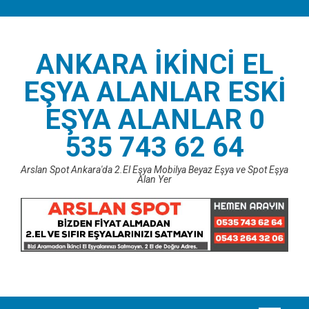
Skip
to
content
ANKARA İKINCI EL
EŞYA ALANLAR ESKI
EŞYA ALANLAR 0
535 743 62 64
Arslan Spot Ankara'da 2.El Eşya Mobilya Beyaz Eşya ve Spot Eşya
Alan Yer