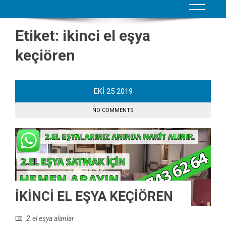
Etiket:
ikinci el eşya
keçiören
EKI
25
2019
NO COMMENTS
İKİNCİ EL EŞYA KEÇİÖREN
2.el eşya alanlar