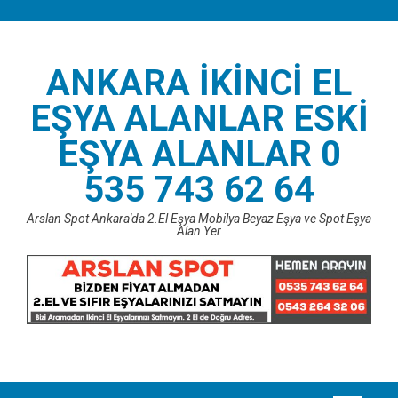
Skip
to
content
ANKARA İKINCI EL
EŞYA ALANLAR ESKI
EŞYA ALANLAR 0
535 743 62 64
Arslan Spot Ankara'da 2.El Eşya Mobilya Beyaz Eşya ve Spot Eşya
Alan Yer