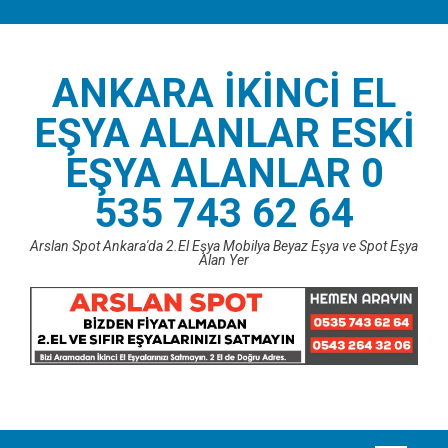
Skip
to
content
ANKARA İKINCI EL
EŞYA ALANLAR ESKI
EŞYA ALANLAR 0
535 743 62 64
Arslan Spot Ankara'da 2.El Eşya Mobilya Beyaz Eşya ve Spot Eşya
Alan Yer